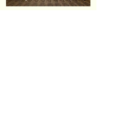
Comité de
Planificación del
Simposio 2024
J Jesus Rodriguez Cruz
Symposium Chair
Valentina Dargam
Yan Pacheco
Ana M. Porras